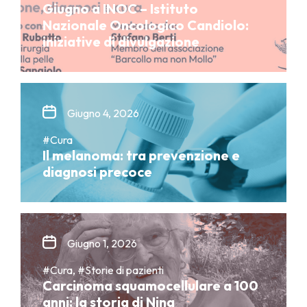
Giugno a INOC – Istituto
Nazionale Oncologico Candiolo:
iniziative di divulgazione
Giugno 4, 2026
#Cura
Il melanoma: tra prevenzione e
diagnosi precoce
Giugno 1, 2026
#Cura, #Storie di pazienti
Carcinoma squamocellulare a 100
anni: la storia di Nina