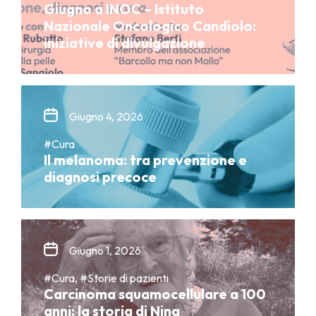
Giugno a INOC – Istituto
Nazionale Oncologico Candiolo:
iniziative di divulgazione
Giugno 4, 2026
#Cura
Il melanoma: tra prevenzione e
diagnosi precoce
Giugno 1, 2026
#Cura, #Storie di pazienti
Carcinoma squamocellulare a 100
anni: la storia di Nina