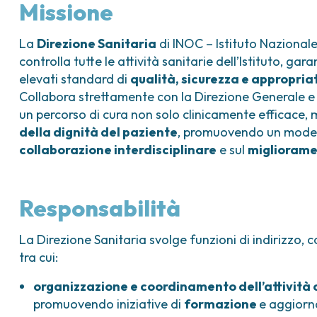
ica
Tumori vescica
Liste d’attesa
Sar
Missione
a ed
Tumori vulva
Tum
iva
La
Direzione Sanitaria
di INOC – Istituto Nazional
ogica e Tumori
controlla tutte le attività sanitarie dell’Istituto, ga
elevati standard di
qualità, sicurezza e appropria
ria
Collabora strettamente con la Direzione Generale e 
un percorso di cura non solo clinicamente efficace
della dignità del paziente
, promuovendo un modell
collaborazione interdisciplinare
e sul
migliorame
Responsabilità
La Direzione Sanitaria svolge funzioni di indirizzo,
tra cui:
organizzazione e coordinamento dell’attività c
promuovendo iniziative di
formazione
e aggiorn