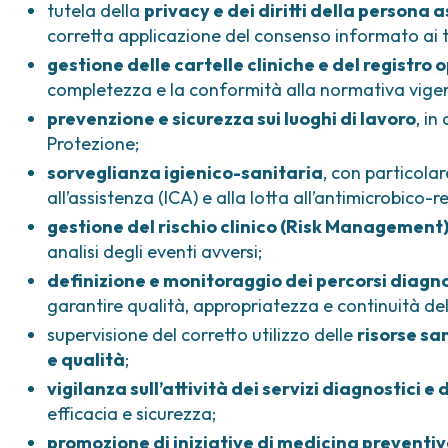
tutela della
privacy e dei diritti della persona a
corretta applicazione del consenso informato ai t
gestione delle cartelle cliniche e del registro 
completezza e la conformità alla normativa vige
prevenzione e sicurezza sui luoghi di lavoro
, in
Protezione;
sorveglianza igienico-sanitaria
, con particolar
all’assistenza (ICA) e alla lotta all’antimicrobico-
gestione del rischio clinico (Risk Management
analisi degli eventi avversi;
definizione e monitoraggio dei percorsi diagno
garantire qualità, appropriatezza e continuità del
supervisione del corretto utilizzo delle
risorse sa
e qualità
;
vigilanza sull’attività dei servizi diagnostici e 
efficacia e sicurezza;
promozione di iniziative di medicina preventi