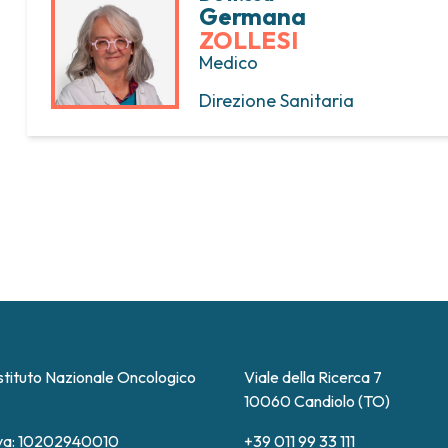
Germana
ZOLLESI
Medico
Direzione Sanitaria
stituto Nazionale Oncologico
Viale della Ricerca 7
10060 Candiolo (TO)
Iva: 10202940010
+39 011 99 33 111