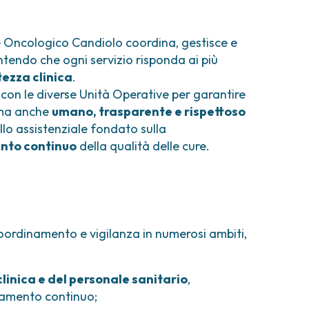
comi e tumori rari
ori ossei
e Oncologico Candiolo coordina, gestisce e
rantendo che ogni servizio risponda ai più
tezza clinica
.
con le diverse Unità Operative per garantire
, ma anche
umano, trasparente e rispettoso
o assistenziale fondato sulla
nto continuo
della qualità delle cure.
 coordinamento e vigilanza in numerosi ambiti,
linica e del personale sanitario
,
amento continuo;