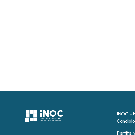
INOC – I
Candiolo
Partita 