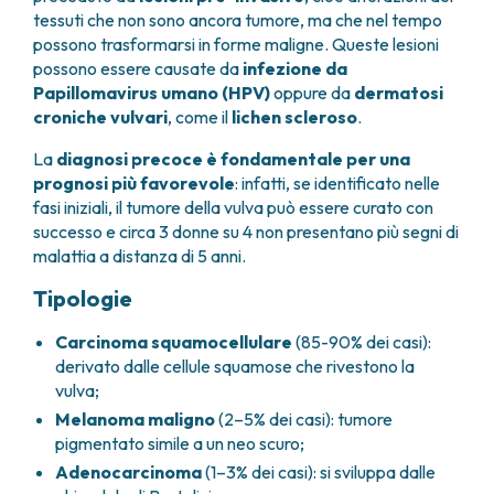
FARMACIA
tessuti che non sono ancora tumore, ma che nel tempo
METASTASI DEL SISTEMA NERVOSO CENTRALE
possono trasformarsi in forme maligne. Queste lesioni
FISICA SANITARIA
MIELOMI
possono essere causate da
infezione da
LABORATORIO ANALISI
NEOPLASIE MIELODISPLASTICHE
Papillomavirus umano (HPV)
oppure da
dermatosi
MEDICINA NUCLEARE
NEOPLASIE MIELOPROLIFERATIVE CRONICHE
croniche vulvari
, come il
lichen scleroso
.
RADIODIAGNOSTICA
SARCOMI E TUMORI RARI
RADIOTERAPIA
TUMORI OSSEI
La
diagnosi precoce è fondamentale per una
prognosi più favorevole
: infatti, se identificato nelle
CONSULENZE
fasi iniziali, il tumore della vulva può essere curato con
CARDIOLOGIA
successo e circa 3 donne su 4 non presentano più segni di
DIETETICA E NUTRIZIONE CLINICA
malattia a distanza di 5 anni.
GENETICA MEDICA
PNEUMOLOGIA
Tipologie
PSICOLOGIA
Carcinoma squamocellulare
(85-90% dei casi):
TERAPIA DEL DOLORE E CURE PALLIATIVE
derivato dalle cellule squamose che rivestono la
ALTRE CONSULENZE
vulva;
RICERCA CLINICA
Melanoma maligno
(2–5% dei casi): tumore
RICERCA CLINICA E INNOVAZIONE
pigmentato simile a un neo scuro;
UNITÀ CLINICA DI FASE I
Adenocarcinoma
(1–3% dei casi): si sviluppa dalle
CLINICAL RESEARCH UNIT (CRU)