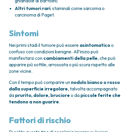
ghiandole di Bartolini;
Altri tumori rari
: staminali come sarcoma o
carcinoma di Paget.
Sintomi
Nei primi stadi il tumore può essere
asintomatico
o
confuso con condizioni benigne. All’inizio può
manifestarsi con
cambiamenti della pelle
, che può
apparire più sottile, arrossata o più scura rispetto alle
zone vicine.
Con il tempo può comparire un
nodulo bianco o rosso
dalla superficie irregolare
, talvolta accompagnato
da
prurito, dolore, bruciore
o da
piccole ferite che
tendono a non guarire
.
Fattori di rischio