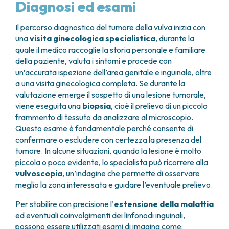
Diagnosi ed esami
Il percorso diagnostico del tumore della vulva inizia con
una
visita ginecologica specialistica
, durante la
quale il medico raccoglie la storia personale e familiare
della paziente, valuta i sintomi e procede con
un’accurata ispezione dell’area genitale e inguinale, oltre
a una visita ginecologica completa. Se durante la
valutazione emerge il sospetto di una lesione tumorale,
viene eseguita una
biopsia
, cioè il prelievo di un piccolo
frammento di tessuto da analizzare al microscopio.
Questo esame è fondamentale perché consente di
confermare o escludere con certezza la presenza del
tumore. In alcune situazioni, quando la lesione è molto
piccola o poco evidente, lo specialista può ricorrere alla
vulvoscopia
, un’indagine che permette di osservare
meglio la zona interessata e guidare l’eventuale prelievo.
Per stabilire con precisione l’
estensione della malattia
ed eventuali coinvolgimenti dei linfonodi inguinali,
possono essere utilizzati esami di imaging come: