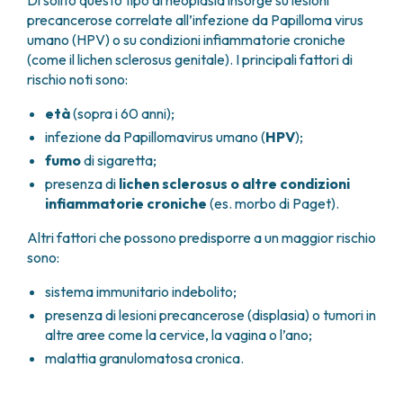
Di solito questo tipo di neoplasia insorge su lesioni
precancerose correlate all’infezione da Papilloma virus
umano (HPV) o su condizioni infiammatorie croniche
(come il lichen sclerosus genitale). I principali fattori di
rischio noti sono:
età
(sopra i 60 anni);
infezione da Papillomavirus umano (
HPV
);
fumo
di sigaretta;
presenza di
lichen sclerosus o altre condizioni
infiammatorie croniche
(es. morbo di Paget).
Altri fattori che possono predisporre a un maggior rischio
sono:
sistema immunitario indebolito;
presenza di lesioni precancerose (displasia) o tumori in
altre aree come la cervice, la vagina o l’ano;
malattia granulomatosa cronica.