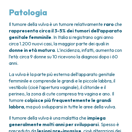
GRANT OFFICE
COME RAGGIUNGERCI
HOSPICE
TUMORI TESTA E COLLO
AREE CHIRURGICHE
TECHNOLOGY TRANSFER OFFICE (TTO)
OSPITALITÀ SOLIDALE
Patologia
TUMORI TIROIDE E GHIANDOLE ENDOCRINE
ANESTESIA E RIANIMAZIONE
LABORATORI
ASSISTENTE SOCIALE
NEWS
BREAST UNIT
GENOMICS CENTRE
APPARATO GENITALE-RIPRODUTTIVO
CANDIOLO CARES
Il tumore della vulva è un tumore relativamente
raro
che
CENTRO PER I TUMORI DELL’OVAIO
PROGETTI INTERNAZIONALI
ENDOMETRIOSI
I VOLONTARI
rappresenta circa il 3-5% dei tumori dell’apparato
CHIRURGIA ONCOLOGICA
PROGETTI NAZIONALI
genitale femminile
. In Italia si registrano ogni anno
FIBROMI UTERINI
DOCUMENTI UTILI
CHIRURGIA PLASTICA RICOSTRUTTIVA
RICERCA ONCOLOGICA
circa 1.200 nuovi casi, la maggior parte dei quali in
TUMORE CERVICE UTERINA
SOSTIENI LA RICERCA
PRENOTA
LISTE D’ATTESA
CHIRURGIA TORACICA ONCOLOGICA
donne in età matura
. L’incidenza, infatti, aumenta con
SOSTIENI LA RICERCA
TUMORI ENDOMETRIO
l’età: circa 9 donne su 10 ricevono la diagnosi dopo i 60
CHIRURGIA DEI TUMORI DELLA PELLE
TUMORI MAMMELLA
anni.
CHIRURGIA UROLOGICA
TUMORI OVAIO
CHIRURGIA SENOLOGICA
TUMORI PROSTATA
La vulva è la parte più esterna dell’apparato genitale
GASTROENTEROLOGIA ED ENDOSCOPIA
TUMORI TESTICOLO
femminile e comprende le grandi e le piccole labbra, il
DIGESTIVA
TUMORI VESCICA
vestibolo (cioè l’apertura vaginale), il clitoride e il
GINECOLOGIA ONCOLOGICA E TUMORI
perineo, la zona di cute compresa tra vagina e ano. Il
TUMORI VULVA
EREDITARI
tumore
colpisce più frequentemente le grandi
TUMORI DI PELLE, SANGUE E TESSUTI
OTORINOLARINGOIATRIA
labbra
, ma può svilupparsi in tutte le aree della vulva.
LEUCEMIE ACUTE
DIAGNOSTICA E SERVIZI
LINFOMI
Il tumore della vulva è una malattia che
impiega
DIREZIONE ASSISTENZIALE E TECNICA
generalmente molti anni per svilupparsi
. Spesso è
MELANOMI
ANATOMIA PATOLOGICA
preceduto da
lesioni pre-invasive
, cioè alterazioni dei
MESOTELIOMI