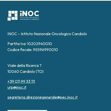
L’organizzazione dei controlli, delle visite e delle
standard. La collaborazione tra cura e ricerca è un
terapie è pensata per garantire
continuità e
valore distintivo che si traduce in
opportunità
serenità
, valorizzando sempre la dimensione
concrete per il paziente
.
umana della cura.
INOC – Istituto Nazionale Oncologico Candiolo
Partita Iva: 10202940010
Codice fiscale: 95596990010
Viale della Ricerca 7
10060 Candiolo (TO)
+39 011 99 33 111
urp@inoc.it
segreteria.direzionegenerale@pec.inoc.it