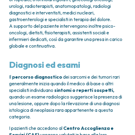
urologi, radioterapisti, anatomopatologi, radiologi
diagnostici e interventisti, medici nucleari,
gastroenterologi e specialisti in terapia del dolore.
A supporto del paziente intervengono inoltre psico-
oncologi, dietisti, fisioterapisti, assistenti sociali e
infermieri dedicati, così da garantire una presa in carico
globale e continuativa.
Diagnosi ed esami
Il
percorso diagnostico
dei sarcomi e dei tumori rari
generalmente inizia quando il medico di base o altri
specialisti individuano
sintomi o reperti sospetti,
quando un esame radiologico suggerisce la presenza di
una lesione, oppure dopo la rilevazione di una diagnosi
istologica di neoplasia rara appartenente a questa
categoria.
I pazienti che accedono al
Centro Accoglienza e
Servizi (CAS)
vengono valutati in base alla loro