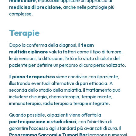
molecolare
, è possibile applicare un approccio di
medicina di precisione
, anche nelle patologie più
complesse.
Terapie
Dopo la conferma della diagnosi, il
team
multidisciplinare
valuta fattori come il tipo di tumore,
le dimensioni, la diffusione, l’età e lo stato di salute del
paziente per definire un percorso di cura personalizzato.
Il
piano terapeutico
viene condiviso con il paziente,
illustrando eventuali alternative di pari efficacia. A
seconda dello stadio della malattia, il trattamento può
includere chirurgia, chemioterapia, terapie mirate,
immunoterapia, radioterapia o terapie integrate.
Quando possibile, ai pazienti viene offerta la
partecipazione a studi clinici
, con l’obiettivo di
garantire l’accesso agli standard più avanzati di cura. Il
Programma Sarcomi e Tumori Rari
propone numerosi