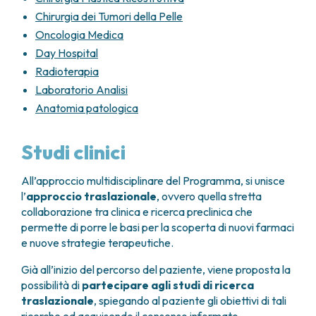
della malattia, della sensibilità del tipo di tumore ai
molli localizzati e operati ogni 3-4 mesi per i
farmaci disponibili, del bilancio tra benefici attesi ed
Chirurgia dei Tumori della Pelle
primi 2 anni, ogni 6 mesi tra 3° e il 5° anno,
effetti collaterali.
Oncologia Medica
poi annuali,
Day Hospital
TC del torace e dell’addome
ogni 3-4
Radioterapia
mesi nel caso di malattia avanzata,
Laboratorio Analisi
Anatomia patologica
Eventuale controllo endoscopic
o in caso
di sarcomi stromali gastrointestinali operati.
Studi clinici
All’approccio multidisciplinare del Programma, si unisce
l’
approccio traslazionale
, ovvero quella stretta
collaborazione tra clinica e ricerca preclinica che
permette di porre le basi per la scoperta di nuovi farmaci
e nuove strategie terapeutiche.
Già all’inizio del percorso del paziente, viene proposta la
possibilità di
partecipare agli studi di ricerca
traslazionale
, spiegando al paziente gli obiettivi di tali