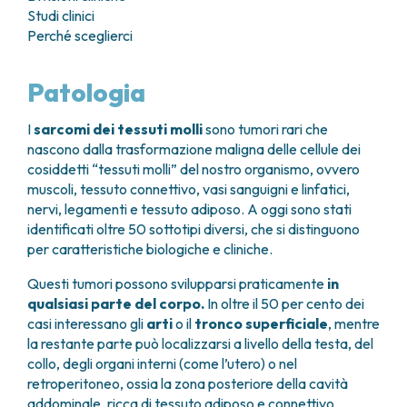
GRANT OFFICE
COME RAGGIUNGERCI
Studi clinici
HOSPICE
TUMORI TESTA E COLLO
AREE CHIRURGICHE
TECHNOLOGY TRANSFER OFFICE (TTO)
OSPITALITÀ SOLIDALE
Perché sceglierci
TUMORI TIROIDE E GHIANDOLE ENDOCRINE
ANESTESIA E RIANIMAZIONE
LABORATORI
ASSISTENTE SOCIALE
NEWS
BREAST UNIT
GENOMICS CENTRE
APPARATO GENITALE-RIPRODUTTIVO
CANDIOLO CARES
Patologia
CENTRO PER I TUMORI DELL’OVAIO
PROGETTI INTERNAZIONALI
ENDOMETRIOSI
I VOLONTARI
CHIRURGIA ONCOLOGICA
PROGETTI NAZIONALI
FIBROMI UTERINI
DOCUMENTI UTILI
I
sarcomi dei tessuti molli
sono tumori rari che
CHIRURGIA PLASTICA RICOSTRUTTIVA
RICERCA ONCOLOGICA
TUMORE CERVICE UTERINA
SOSTIENI LA RICERCA
PRENOTA
LISTE D’ATTESA
nascono dalla trasformazione maligna delle cellule dei
CHIRURGIA TORACICA ONCOLOGICA
SOSTIENI LA RICERCA
TUMORI ENDOMETRIO
cosiddetti “tessuti molli” del nostro organismo, ovvero
CHIRURGIA DEI TUMORI DELLA PELLE
TUMORI MAMMELLA
muscoli, tessuto connettivo, vasi sanguigni e linfatici,
CHIRURGIA UROLOGICA
TUMORI OVAIO
nervi, legamenti e tessuto adiposo. A oggi sono stati
CHIRURGIA SENOLOGICA
TUMORI PROSTATA
identificati oltre 50 sottotipi diversi, che si distinguono
GASTROENTEROLOGIA ED ENDOSCOPIA
TUMORI TESTICOLO
per caratteristiche biologiche e cliniche.
DIGESTIVA
TUMORI VESCICA
Questi tumori possono svilupparsi praticamente
in
GINECOLOGIA ONCOLOGICA E TUMORI
TUMORI VULVA
qualsiasi parte del corpo.
In oltre il 50 per cento dei
EREDITARI
TUMORI DI PELLE, SANGUE E TESSUTI
casi interessano gli
arti
o il
tronco superficiale
, mentre
OTORINOLARINGOIATRIA
LEUCEMIE ACUTE
la restante parte può localizzarsi a livello della testa, del
DIAGNOSTICA E SERVIZI
LINFOMI
collo, degli organi interni (come l’utero) o nel
DIREZIONE ASSISTENZIALE E TECNICA
retroperitoneo, ossia la zona posteriore della cavità
MELANOMI
ANATOMIA PATOLOGICA
addominale, ricca di tessuto adiposo e connettivo.
MESOTELIOMI