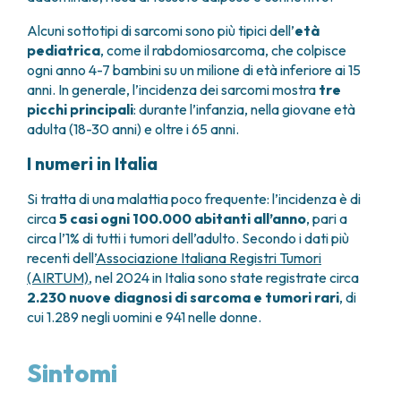
FARMACIA
METASTASI DEL SISTEMA NERVOSO CENTRALE
Alcuni sottotipi di sarcomi sono più tipici dell’
età
FISICA SANITARIA
MIELOMI
pediatrica
, come il rabdomiosarcoma, che colpisce
LABORATORIO ANALISI
NEOPLASIE MIELODISPLASTICHE
ogni anno 4-7 bambini su un milione di età inferiore ai 15
MEDICINA NUCLEARE
NEOPLASIE MIELOPROLIFERATIVE CRONICHE
anni. In generale, l’incidenza dei sarcomi mostra
tre
RADIODIAGNOSTICA
SARCOMI E TUMORI RARI
picchi principali
: durante l’infanzia, nella giovane età
RADIOTERAPIA
TUMORI OSSEI
adulta (18-30 anni) e oltre i 65 anni.
CONSULENZE
I numeri in Italia
CARDIOLOGIA
DIETETICA E NUTRIZIONE CLINICA
Si tratta di una malattia poco frequente: l’incidenza è di
GENETICA MEDICA
circa
5 casi ogni 100.000 abitanti all’anno
, pari a
PNEUMOLOGIA
circa l’1% di tutti i tumori dell’adulto. Secondo i dati più
recenti dell’
Associazione Italiana Registri Tumori
PSICOLOGIA
(AIRTUM)
, nel 2024 in Italia sono state registrate circa
TERAPIA DEL DOLORE E CURE PALLIATIVE
2.230 nuove diagnosi di sarcoma e tumori rari
, di
ALTRE CONSULENZE
cui 1.289 negli uomini e 941 nelle donne.
RICERCA CLINICA
RICERCA CLINICA E INNOVAZIONE
Sintomi
UNITÀ CLINICA DI FASE I
CLINICAL RESEARCH UNIT (CRU)