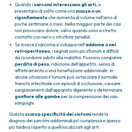
Quando i
sarcomi interessano gli arti
, si
presentano di solito come una
massa o un
rigonfiamento
che aumenta di volume nell’arco di
poche settimane o mesi. Nella maggior parte dei casi
non provocano dolore, salvo quando sono a stretto
contatto con nervi o strutture sensibili.
Se invece il sarcoma si sviluppa nell’
addome o nel
retroperitoneo
, i segnali sono più sfumati e difficili
da ricondurre subito alla malattia. Possono comparire
perdita di peso
, riduzione dell’appetito, senso di
affaticamento o una tumefazione addominale. In
alcune situazioni il tumore può ostacolare il normale
transito intestinale con episodi di occlusione, causare
sanguinamenti dall’apparato digerente o determinare
gonfiore alle gambe
per la compressione dei vasi
sanguigni.
Questa
scarsa specificità dei sintomi
rende la
diagnosi dei sarcomi addominali più complessa e spesso
più tardiva rispetto a quelli localizzati agli arti.