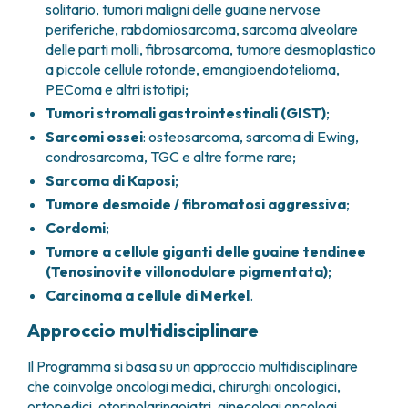
solitario, tumori maligni delle guaine nervose
periferiche, rabdomiosarcoma, sarcoma alveolare
delle parti molli, fibrosarcoma, tumore desmoplastico
a piccole cellule rotonde, emangioendotelioma,
PEComa e altri istotipi;
Tumori stromali gastrointestinali (GIST)
;
Sarcomi ossei
: osteosarcoma, sarcoma di Ewing,
condrosarcoma, TGC e altre forme rare;
Sarcoma di Kaposi
;
Tumore desmoide / fibromatosi aggressiva
;
Cordomi
;
Tumore a cellule giganti delle guaine tendinee
(Tenosinovite villonodulare pigmentata)
;
Carcinoma a cellule di Merkel
.
Approccio multidisciplinare
Il Programma si basa su un approccio multidisciplinare
che coinvolge oncologi medici, chirurghi oncologici,
ortopedici, otorinolaringoiatri, ginecologi oncologi,