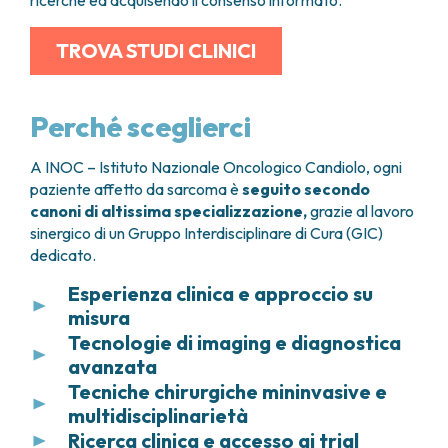
ricerche ed acquisendo il consenso informato.
TROVA STUDI CLINICI
Perché sceglierci
A INOC – Istituto Nazionale Oncologico Candiolo, ogni
paziente affetto da sarcoma è
seguito secondo
canoni di altissima specializzazione,
grazie al lavoro
sinergico di un Gruppo Interdisciplinare di Cura (GIC)
dedicato.
Esperienza clinica e approccio su
misura
Tecnologie di imaging e diagnostica
Grazie all’elevato numero di casi trattati ogni anno,
avanzata
INOC – Istituto Nazionale Oncologico Candiolo è
un
Tecniche chirurgiche mininvasive e
riferimento nazionale per la presa in carico
La definizione del piano terapeutico parte sempre
dei sarcomi
. L’esperienza maturata consente di
multidisciplinarietà
da una
diagnosi accurata e tempestiva
. I
affrontare anche le situazioni più complesse,
pazienti hanno accesso a
Ricerca clinica e accesso ai trial
tecnologie di imaging
Quando indicata, la chirurgia viene eseguita con