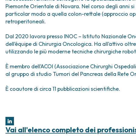
ica
Tumori vescica
Liste d’attesa
Sar
Piemonte Orientale di Novara. Nel corso degli anni si
a ed
Tumori vulva
Tum
particolar modo a quella colon-rettale (approccio op
iva
retroperitoneali.
ogica e Tumori
Dal 2020 lavora presso INOC – Istituto Nazionale On
ria
dell’équipe di Chirurgia Oncologica. Ha all’attivo oltr
utilizzando le più moderne tecniche chirurgiche robot
È membro dell’ACOI (Associazione Chirurghi Ospedalie
al gruppo di studio Tumori del Pancreas della Rete O
È coautore di circa 11 pubblicazioni scientifiche.
Vai all'elenco completo dei professioni