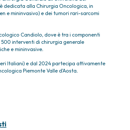
comi e tumori rari
 è dedicata alla Chirurgia Oncologica, in
ori ossei
en e mininvasivo) e dei tumori rari-sarcomi
cologico Candiolo, dove è tra i componenti
e 500 interventi di chirurgia generale
iche e mininvasive.
ri Italiani) e dal 2024 partecipa attivamente
ncologica Piemonte Valle d’Aosta.
sti