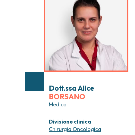
Tumori testa e collo
Chirurgia Senolog
Tumori tiroide e ghiandole endocrine
Gastroenterologi
Endoscopia digest
Ginecologia Oncol
Ereditari
Otorinolaringoiat
Dott.ssa Alice
BORSANO
Medico
Divisione clinica
Chirurgia Oncologica