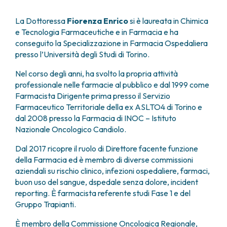
FARMACIA
METASTASI DEL SISTEMA NERVOSO CENTRALE
La Dottoressa
Fiorenza Enrico
si è laureata in Chimica
FISICA SANITARIA
MIELOMI
e Tecnologia Farmaceutiche e in Farmacia e ha
LABORATORIO ANALISI
NEOPLASIE MIELODISPLASTICHE
conseguito la Specializzazione in Farmacia Ospedaliera
MEDICINA NUCLEARE
NEOPLASIE MIELOPROLIFERATIVE CRONICHE
presso l’Università degli Studi di Torino.
RADIODIAGNOSTICA
SARCOMI E TUMORI RARI
RADIOTERAPIA
TUMORI OSSEI
Nel corso degli anni, ha svolto la propria attività
professionale nelle farmacie al pubblico e dal 1999 come
CONSULENZE
Farmacista Dirigente prima presso il Servizio
CARDIOLOGIA
Farmaceutico Territoriale della ex ASLTO4 di Torino e
DIETETICA E NUTRIZIONE CLINICA
dal 2008 presso la Farmacia di INOC – Istituto
GENETICA MEDICA
Nazionale Oncologico Candiolo.
PNEUMOLOGIA
PSICOLOGIA
Dal 2017 ricopre il ruolo di Direttore facente funzione
TERAPIA DEL DOLORE E CURE PALLIATIVE
della Farmacia ed è membro di diverse commissioni
aziendali su rischio clinico, infezioni ospedaliere, farmaci,
ALTRE CONSULENZE
buon uso del sangue, dspedale senza dolore, incident
RICERCA CLINICA
reporting. È farmacista referente studi Fase 1 e del
RICERCA CLINICA E INNOVAZIONE
Gruppo Trapianti.
UNITÀ CLINICA DI FASE I
È membro della Commissione Oncologica Regionale,
CLINICAL RESEARCH UNIT (CRU)