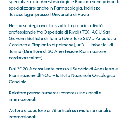
specializzato in Anestesiologia e Rianimazione prima di
FARMACIA
METASTASI DEL SISTEMA NERVOSO CENTRALE
specializzarsi anche in Farmacologia, indirizzo
FISICA SANITARIA
MIELOMI
Tossicologia, presso l’Università di Pavia
LABORATORIO ANALISI
NEOPLASIE MIELODISPLASTICHE
Nel corso degli anni, ha svolto la propria attività
MEDICINA NUCLEARE
NEOPLASIE MIELOPROLIFERATIVE CRONICHE
professionale tra Ospedale di Rivoli (TO), AOU San
RADIODIAGNOSTICA
SARCOMI E TUMORI RARI
Giovanni Battista di Torino (Direttore SSVD Anestesia
RADIOTERAPIA
TUMORI OSSEI
Cardiaca e Trapianto di polmone), AOU Umberto i di
CONSULENZE
Torino (Direttore di SC Anestesia e Rianimazione
CARDIOLOGIA
cardiovascolare).
DIETETICA E NUTRIZIONE CLINICA
Dal 2020 è consulente presso il Servizio di Anestesia e
GENETICA MEDICA
Rianimazione dlINOC – Istituto Nazionale Oncologico
PNEUMOLOGIA
Candiolo.
PSICOLOGIA
TERAPIA DEL DOLORE E CURE PALLIATIVE
Relatore presso numerosi congressi nazionali e
ALTRE CONSULENZE
internazionali
RICERCA CLINICA
Autore e coautore di 78 articoli su riviste nazionali e
RICERCA CLINICA E INNOVAZIONE
internazionali.
UNITÀ CLINICA DI FASE I
CLINICAL RESEARCH UNIT (CRU)