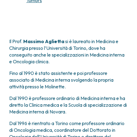
Tumors
FARMACIA
METASTASI DEL SISTEMA NERVOSO CENTRALE
FISICA SANITARIA
MIELOMI
LABORATORIO ANALISI
NEOPLASIE MIELODISPLASTICHE
MEDICINA NUCLEARE
NEOPLASIE MIELOPROLIFERATIVE CRONICHE
RADIODIAGNOSTICA
SARCOMI E TUMORI RARI
Il Prof.
Massimo Aglietta
si è laureato in Medicina e
RADIOTERAPIA
TUMORI OSSEI
Chirurgia presso l’Università di Torino, dove ha
CONSULENZE
conseguito anche le specializzazioni in Medicina interna
CARDIOLOGIA
e Oncologia clinica.
DIETETICA E NUTRIZIONE CLINICA
Fino al 1990 è stato assistente e poi professore
GENETICA MEDICA
associato di Medicina interna svolgendo la propria
PNEUMOLOGIA
attività presso le Molinette.
PSICOLOGIA
TERAPIA DEL DOLORE E CURE PALLIATIVE
Dal 1990 è professore ordinario di Medicina interna e ha
ALTRE CONSULENZE
diretto la Clinica medica e la Scuola di specializzazione di
Medicina interna di Novara.
RICERCA CLINICA
RICERCA CLINICA E INNOVAZIONE
Dal 1996 è rientrato a Torino come professore ordinario
UNITÀ CLINICA DI FASE I
di Oncologia medica, coordinatore del Dottorato in
CLINICAL RESEARCH UNIT (CRU)
Oncologia dell’Università di Torino e direttore del