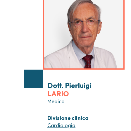
Tumori testa e collo
Chirurgia Senolog
Tumori tiroide e ghiandole endocrine
Gastroenterologi
Endoscopia digest
Ginecologia Oncol
Ereditari
Otorinolaringoiat
Dott. Pierluigi
LARIO
Medico
Divisione clinica
Cardiologia