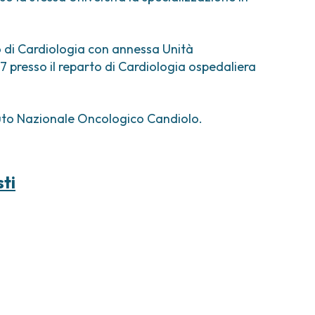
comi e tumori rari
ori ossei
rto di Cardiologia con annessa Unità
7 presso il reparto di Cardiologia ospedaliera
tuto Nazionale Oncologico Candiolo.
sti