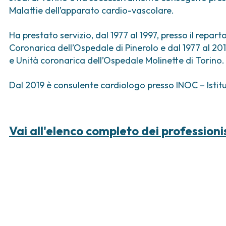
ica
Tumori vescica
Liste d’attesa
Sar
Malattie dell’apparato cardio-vascolare.
a ed
Tumori vulva
Tum
iva
Ha prestato servizio, dal 1977 al 1997, presso il repa
ogica e Tumori
Coronarica dell’Ospedale di Pinerolo e dal 1977 al 201
e Unità coronarica dell’Ospedale Molinette di Torino.
ria
Dal 2019 è consulente cardiologo presso INOC – Isti
Vai all'elenco completo dei professioni