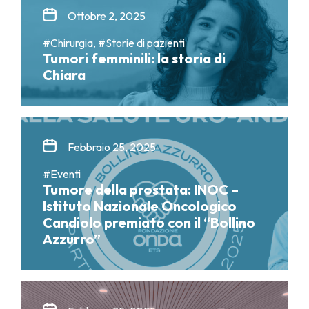
Ottobre 2, 2025
#Chirurgia, #Storie di pazienti
Tumori femminili: la storia di
Chiara
Febbraio 25, 2025
#Eventi
Tumore della prostata: INOC –
Istituto Nazionale Oncologico
Candiolo premiato con il “Bollino
Azzurro”