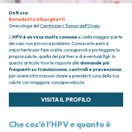
FARMACIA
METASTASI DEL SISTEMA NERVOSO CENTRALE
FISICA SANITARIA
Dott.ssa
MIELOMI
Benedetta Alberghetti
LABORATORIO ANALISI
NEOPLASIE MIELODISPLASTICHE
Ginecologa del
Centro per i Tumori dell’Ovaio
MEDICINA NUCLEARE
NEOPLASIE MIELOPROLIFERATIVE CRONICHE
RADIODIAGNOSTICA
SARCOMI E TUMORI RARI
L’
HPV è un virus molto comune
e, nella maggior parte
RADIOTERAPIA
TUMORI OSSEI
dei casi, non provoca problemi. Conoscerlo però è
importante per fare scelte consapevoli e proteggere la
CONSULENZE
propria salute, quella del partner e di eventuali figli. In
CARDIOLOGIA
questo articolo trovi le risposte alle
domande più
DIETETICA E NUTRIZIONE CLINICA
frequenti su trasmissione, controlli e prevenzione
,
GENETICA MEDICA
per avere informazioni chiare e prenderti cura della tua
PNEUMOLOGIA
salute con maggiore consapevolezza.
PSICOLOGIA
TERAPIA DEL DOLORE E CURE PALLIATIVE
VISITA IL PROFILO
ALTRE CONSULENZE
RICERCA CLINICA
RICERCA CLINICA E INNOVAZIONE
Che cos’è l’HPV e quanto è
UNITÀ CLINICA DI FASE I
CLINICAL RESEARCH UNIT (CRU)