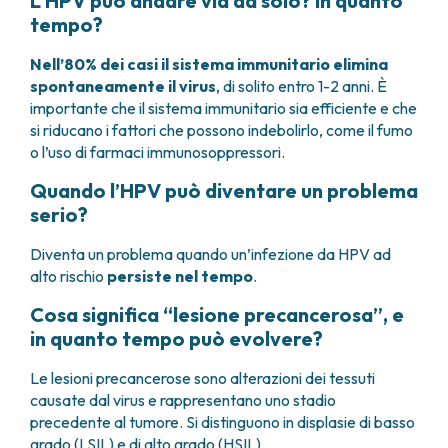
L’HPV può andare via da solo? In quanto
tempo?
Nell’80% dei casi il sistema immunitario elimina
spontaneamente il virus
, di solito entro 1-2 anni. È
importante che il sistema immunitario sia efficiente e che
si riducano i fattori che possono indebolirlo, come il fumo
o l’uso di farmaci immunosoppressori.
Quando l’HPV può diventare un problema
serio?
Diventa un problema quando un’infezione da HPV ad
alto rischio
persiste nel tempo
.
Cosa significa “lesione precancerosa”, e
in quanto tempo può evolvere?
Le lesioni precancerose sono alterazioni dei tessuti
causate dal virus e rappresentano uno stadio
precedente al tumore. Si distinguono in displasie di basso
grado (LSIL) e di alto grado (HSIL).