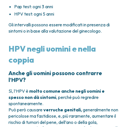
Pap test: ogni 3 anni
HPV test: ogni 5 anni
Gli intervalli possono essere modificati in presenza di
sintomi o in base alla valutazione del ginecologo.
HPV negli uomini e nella
coppia
Anche gli uomini possono contrarre
l’HPV?
Sì, l’HPV è
molto comune anche negli uomini e
spesso non dà sintomi
, perché può regredire
spontaneamente.
Può però causare
verruche genitali,
generalmente non
pericolose ma fastidiose, e, più raramente, aumentare il
rischio di tumori del pene, dell’ano o della gola,