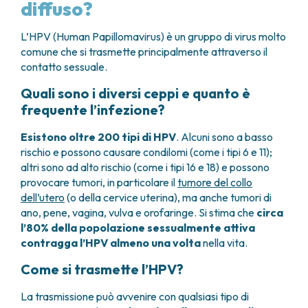
diffuso?
L’HPV (Human Papillomavirus) è un gruppo di virus molto
comune che si trasmette principalmente attraverso il
contatto sessuale.
Quali sono i diversi ceppi e quanto è
frequente l’infezione?
Esistono oltre 200 tipi di HPV
. Alcuni sono a basso
rischio e possono causare condilomi (come i tipi 6 e 11);
altri sono ad alto rischio (come i tipi 16 e 18) e possono
provocare tumori, in particolare il
tumore del collo
dell’utero
(o della cervice uterina), ma anche tumori di
ano, pene, vagina, vulva e orofaringe. Si stima che
circa
l’80% della popolazione sessualmente attiva
contragga l’HPV almeno una volta
nella vita.
Come si trasmette l’HPV?
La trasmissione può avvenire con qualsiasi tipo di