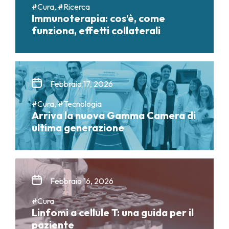
#Cura, #Ricerca
Immunoterapia: cos’è, come
funziona, effetti collaterali
Febbraio 17, 2026
#Cura, #Tecnologia
Arriva la nuova Gamma Camera di
ultima generazione
Febbraio 16, 2026
#Cura
Linfomi a cellule T: una guida per il
paziente