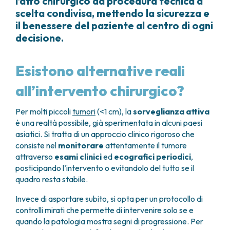
l’atto chirurgico da procedura tecnica a
scelta condivisa, mettendo la sicurezza e
il benessere del paziente al centro di ogni
decisione.
Esistono alternative reali
all’intervento chirurgico?
Per molti piccoli
tumori
(<1 cm), la
sorveglianza attiva
è una realtà possibile, già sperimentata in alcuni paesi
asiatici. Si tratta di un approccio clinico rigoroso che
consiste nel
monitorare
attentamente il tumore
attraverso
esami clinici
ed
ecografici periodici
,
posticipando l’intervento o evitandolo del tutto se il
quadro resta stabile.
Invece di asportare subito, si opta per un protocollo di
controlli mirati che permette di intervenire solo se e
quando la patologia mostra segni di progressione. Per