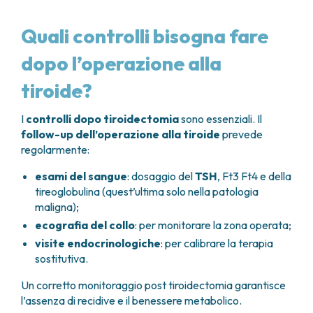
Quali controlli bisogna fare
dopo l’operazione alla
tiroide?
I
controlli dopo tiroidectomia
sono essenziali. Il
follow-up dell’operazione alla tiroide
prevede
regolarmente:
esami del sangue
: dosaggio del
TSH
, Ft3 Ft4 e della
tireoglobulina (quest’ultima solo nella patologia
maligna);
ecografia del collo
: per monitorare la zona operata;
visite endocrinologiche
: per calibrare la terapia
sostitutiva.
Un corretto monitoraggio post tiroidectomia garantisce
l’assenza di recidive e il benessere metabolico.