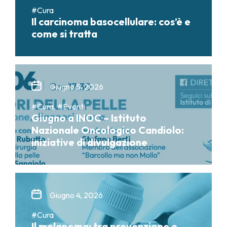
#Cura
Il carcinoma basocellulare: cos’è e
come si tratta
Giugno 5, 2026
#Cura, #Eventi
Giugno a INOC – Istituto
Nazionale Oncologico Candiolo:
iniziative di divulgazione
Giugno 4, 2026
#Cura
Il melanoma: tra prevenzione e