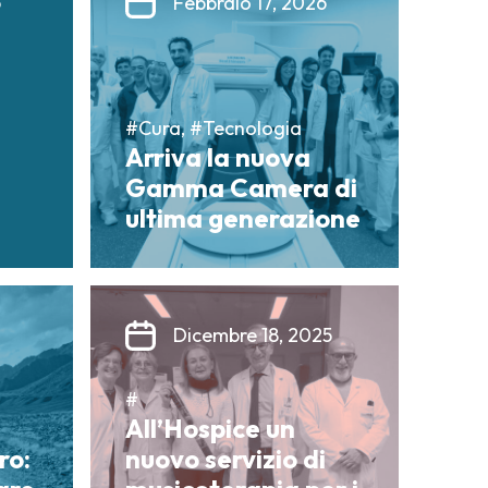
6
Febbraio 17, 2026
#Cura, #Tecnologia
Arriva la nuova
Gamma Camera di
ultima generazione
Dicembre 18, 2025
#
All’Hospice un
ro:
nuovo servizio di