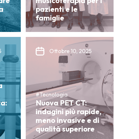
are
musicoterapia per i
a
pazienti e le
famiglie
5
Ottobre 10, 2025
a
#Tecnologia
a:
Nuova PET CT:
indagini più rapide,
meno invasive e di
qualità superiore