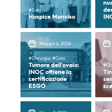
nu
ded
#Cura
Hospice Monviso
IN
Maggio 6, 2026
#Chirurgia, #Cura
Tumore dell’ovaio:
#Chi
INOC ottiene la
Tir
certificazione
se
ESGO
sce