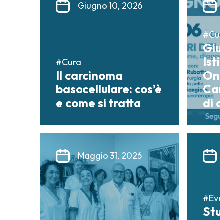
Giugno 10, 2026
#Cur
Gi
Ist
#Cura
Il carcinoma
On
basocellulare: cos’è
Can
e come si tratta
di 
Maggio 31, 2026
#Eve
Stu