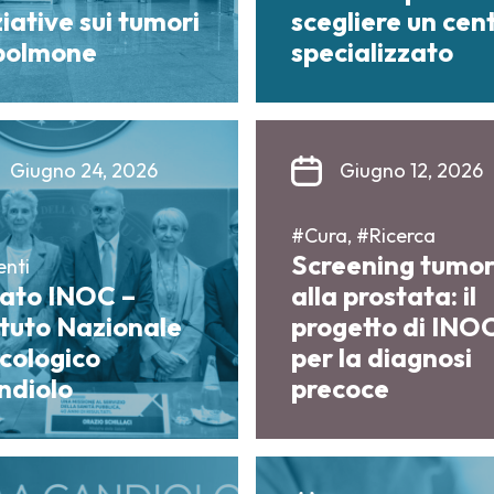
ziative sui tumori
scegliere un cen
 polmone
specializzato
Giugno 24, 2026
Giugno 12, 2026
#Cura, #Ricerca
Screening tumo
enti
nato INOC –
alla prostata: il
ituto Nazionale
progetto di INO
cologico
per la diagnosi
ndiolo
precoce