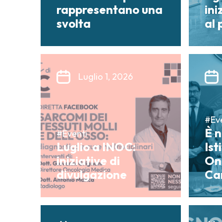
rappresentano una
ini
svolta
al
Luglio 1, 2026
#Ev
È 
#Eventi
Luglio a INOC:
Ist
iniziative di
On
divulgazione
Ca